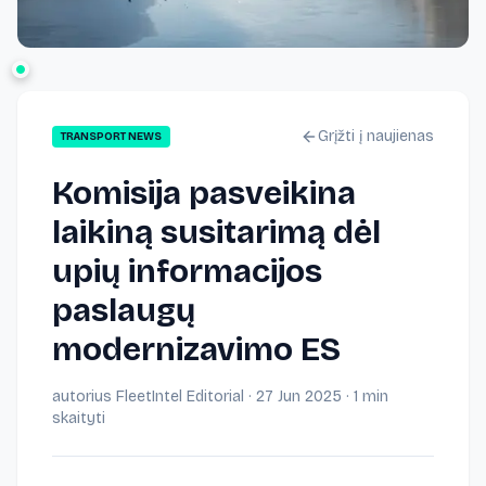
Grįžti į naujienas
TRANSPORT NEWS
Komisija pasveikina
laikiną susitarimą dėl
upių informacijos
paslaugų
modernizavimo ES
autorius
FleetIntel Editorial
·
27 Jun 2025
· 1 min
skaityti