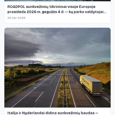
ROADPOL sunkvežimių tikrinimai visoje Europoje
prasideda 2026 m. gegužės 4 d. — ką parko valdytojai
turi žinoti
28 Apr 2026
Italija ir Nyderlandai didina sunkvežimių baudas —