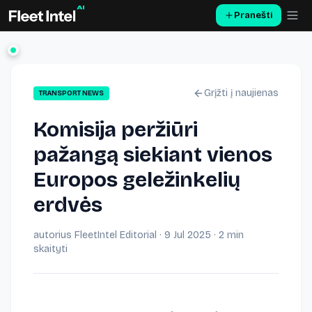
Pranešti
Grįžti į naujienas
TRANSPORT NEWS
Komisija peržiūri
pažangą siekiant vienos
Europos geležinkelių
erdvės
autorius
FleetIntel Editorial
·
9 Jul 2025
· 2 min
skaityti