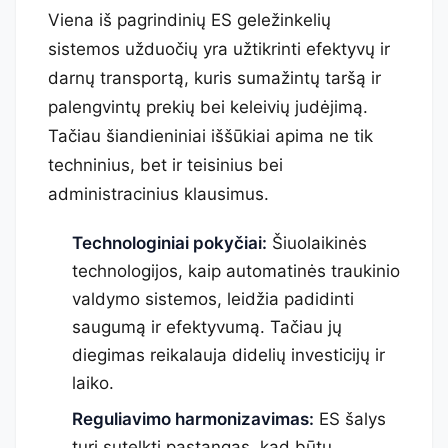
Viena iš pagrindinių ES geležinkelių
sistemos užduočių yra užtikrinti efektyvų ir
darnų transportą, kuris sumažintų taršą ir
palengvintų prekių bei keleivių judėjimą.
Tačiau šiandieniniai iššūkiai apima ne tik
techninius, bet ir teisinius bei
administracinius klausimus.
Technologiniai pokyčiai:
Šiuolaikinės
technologijos, kaip automatinės traukinio
valdymo sistemos, leidžia padidinti
saugumą ir efektyvumą. Tačiau jų
diegimas reikalauja didelių investicijų ir
laiko.
Reguliavimo harmonizavimas:
ES šalys
turi sutelkti pastangas, kad būtų