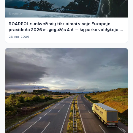
ROADPOL sunkvežimių tikrinimai visoje Europoje
prasideda 2026 m. gegužės 4 d. — ką parko valdytojai
turi žinoti
28 Apr 2026